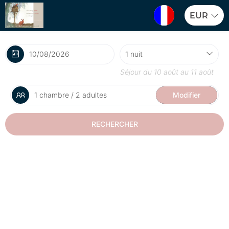
EUR
Séjour du
10 août
au
11 août
1 chambre / 2 adultes
Modifier