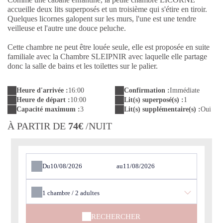
accueille deux lits superposés et un troisième qui s'étire en tiroir.
Quelques licornes galopent sur les murs, l'une est une tendre
veilleuse et l'autre une douce peluche.
Cette chambre ne peut être louée seule, elle est proposée en suite
familiale avec la Chambre SLEIPNIR avec laquelle elle partage
donc la salle de bains et les toilettes sur le palier.
Heure d'arrivée :
16:00
Confirmation :
Immédiate
Heure de départ :
10:00
Lit(s) superposé(s) :
1
Capacité maximum :
3
Lit(s) supplémentaire(s) :
Oui
À PARTIR DE
74€
/NUIT
Du
au
1
chambre /
2
adultes
RECHERCHER