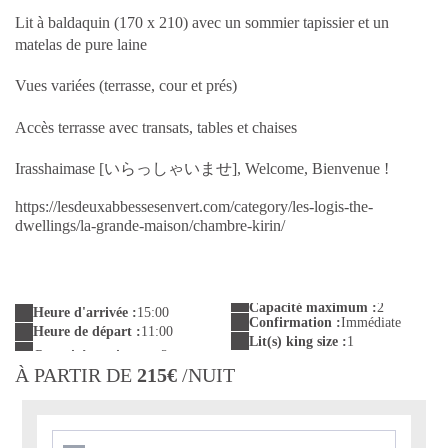
Lit à baldaquin (170 x 210) avec un sommier tapissier et un
matelas de pure laine
Vues variées (terrasse, cour et prés)
Accès terrasse avec transats, tables et chaises
Irasshaimase [いらっしゃいませ], Welcome, Bienvenue !
https://lesdeuxabbessesenvert.com/category/les-logis-the-
dwellings/la-grande-maison/chambre-kirin/
Capacité maximum :
2
Heure d'arrivée :
15:00
Confirmation :
Immédiate
Heure de départ :
11:00
Lit(s) king size :
1
À PARTIR DE
215€
/NUIT