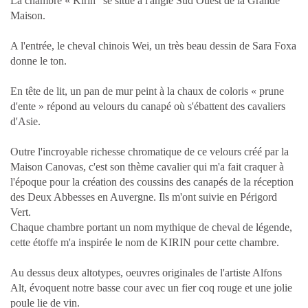
La chambre « Kirin" se situe à l'angle Sud Ouest de la Grande
Maison.
A l'entrée, le cheval chinois Wei, un très beau dessin de Sara Foxa
donne le ton.
En tête de lit, un pan de mur peint à la chaux de coloris « prune
d'ente » répond au velours du canapé où s'ébattent des cavaliers
d'Asie.
Outre l'incroyable richesse chromatique de ce velours créé par la
Maison Canovas, c'est son thème cavalier qui m'a fait craquer à
l'époque pour la création des coussins des canapés de la réception
des Deux Abbesses en Auvergne. Ils m'ont suivie en Périgord
Vert.
Chaque chambre portant un nom mythique de cheval de légende,
cette étoffe m'a inspirée le nom de KIRIN pour cette chambre.
Au dessus deux altotypes, oeuvres originales de l'artiste Alfons
Alt, évoquent notre basse cour avec un fier coq rouge et une jolie
poule lie de vin.