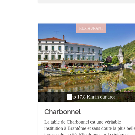
RESTAURANT
to 17.8 Km in our area
Charbonnel
La table de Charbonnel est une véritable
institution à Brantôme et sans doute la plus bell
terrasse de la cité. Elle donne sur la rivière et