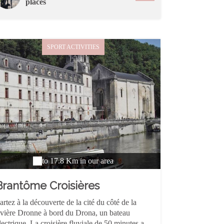
places
SPORT ACTIVITIES
to 17.8 Km in our area
Brantôme Croisières
artez à la découverte de la cité du côté de la
ivière Dronne à bord du Drona, un bateau
lectrique. La croisière fluviale de 50 minutes a