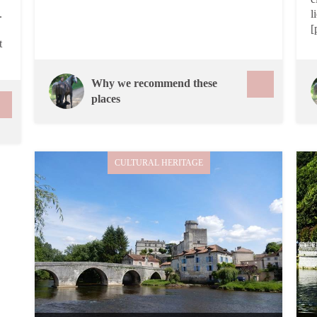
.
l
[
t
Why we recommend these
places
CULTURAL HERITAGE