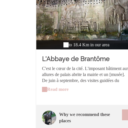
to 18.4 Km in our area
L'Abbaye de Brantôme
C'est le cœur de la cité. L'imposant bâtiment au
allures de palais abrite la mairie et un [musée].
De juin à septembre, des visites guidées du
cloître, de l'église et du clocher sont organisées.
Read more
Le site troglodytique témoigne des traces
d'occupation des premiers moines bénédictins à
partir du VIIIème siècle. Habitations,
pigeonniers, fontaine Saint-Sicaire, grotte
Why we recommend these
sculptée dite « grotte du Jugement Dernier »
places
avec des bas-reliefs.