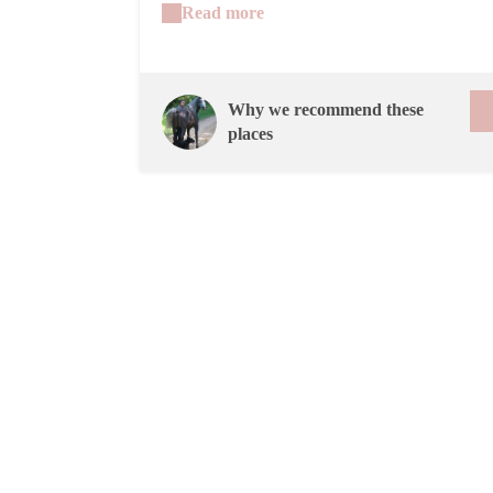
Les historiens s'interrogent encore mais une
Read more
communauté religieuse chrétienne aurait vécu
dans ces abris entourés de forêt. On retrouve de
citernes à eau et des niches. La présence de
sarcophages laisse présager de la présence d'un
Why we recommend these
nécropole sur la colline.
places