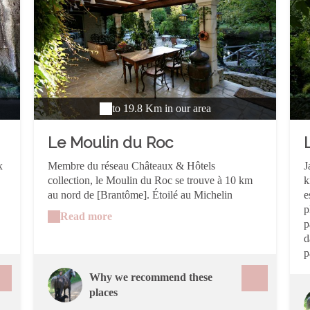
to 19.8 Km in our area
Le Moulin du Roc
x
Membre du réseau Châteaux & Hôtels
J
collection, le Moulin du Roc se trouve à 10 km
k
au nord de [Brantôme]. Étoilé au Michelin
e
depuis 1979, la table gastronomique propose une
p
Read more
cuisine généreuse et de qualité. Truffe, noix ou
p
bœuf de La Coutancie, les produits du [Périgord]
d
sont mis à l'honneur. Herbes aromatiques et
p
légumes proviennent en partie du jardin potager.
Why we recommend these
La cave à vins abrite 800 références ainsi qu'une
places
belle sélection de cognacs, armagnacs et