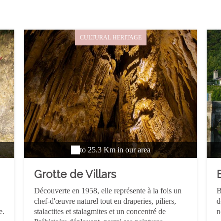
CULTURAL HERITAGE
to 25.3 Km in our area
Grotte de Villars
Découverte en 1958, elle représente à la fois un
B
chef-d'œuvre naturel tout en draperies, piliers,
d
e.
stalactites et stalagmites et un concentré de
n