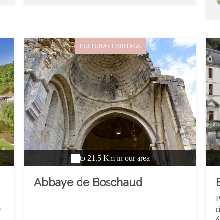
whiskies.
CULTURAL HERITAGE
to 21.5 Km in our area
Abbaye de Boschaud
P
e
r
é