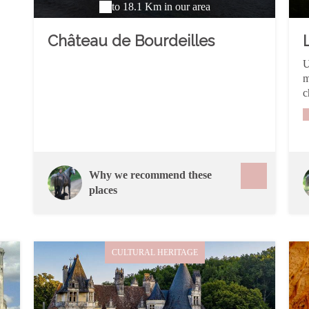
to 18.1 Km in our area
Château de Bourdeilles
U
m
c
p
p
c
é
t
Why we recommend these
e
places
CULTURAL HERITAGE