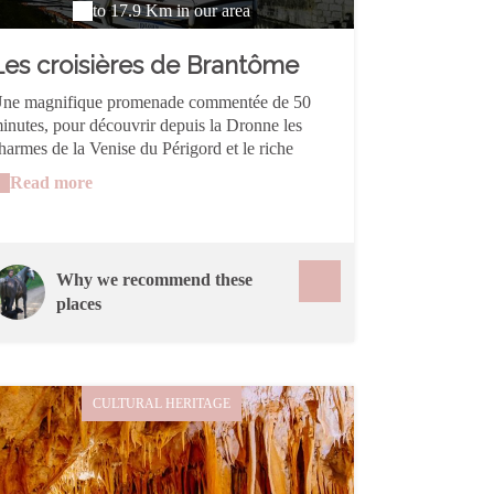
to 17.9 Km in our area
Les croisières de Brantôme
ne magnifique promenade commentée de 50
inutes, pour découvrir depuis la Dronne les
harmes de la Venise du Périgord et le riche
atrimoine architectural de Brantôme. Départ du
Read more
ont coudé du XVIe siècle. La gabare d'une
apacité de 49 places est muni d'une motorisation
lectrique pour une promenade en toute
ranquillité. Une découverte fluviale
Why we recommend these
xceptionnelle à ne pas manquer !
places
CULTURAL HERITAGE