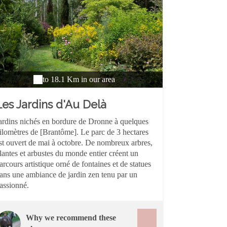
to 18.1 Km in our area
Les Jardins d'Au Delà
(Tranquilles)
ardins nichés en bordure de Dronne à quelques
ilomètres de [Brantôme]. Le parc de 3 hectares
st ouvert de mai à octobre. De nombreux arbres,
lantes et arbustes du monde entier créent un
arcours artistique orné de fontaines et de statues
ans une ambiance de jardin zen tenu par un
assionné.
Why we recommend these